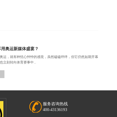
享用奥运新媒体盛宴？
奥运，就有种忧心忡忡的感觉，虽然磕磕绊绊，但它仍然如期开幕
立刻转向体育赛事中...
服务咨询热线
400-43136193